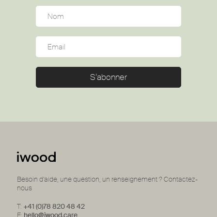
Besoin d’aide, une question, un renseignement ? Contactez-
nous
T:
+41 (0)78 820 48 42
E:
hello@iwood.care