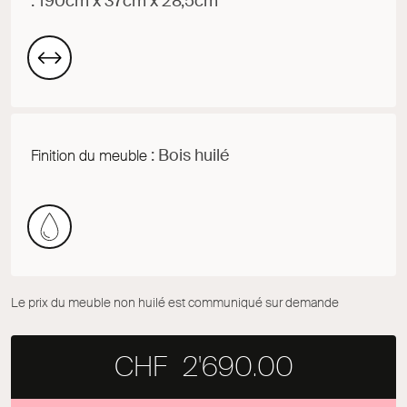
: 190cm x 37cm x 28,5cm
: Bois huilé
Finition du meuble
Le prix du meuble non huilé est communiqué sur demande
CHF
2'690.00