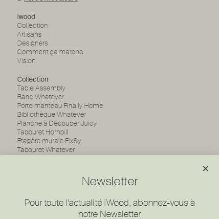
iwood
Collection
Artisans
Designers
Comment ça marche
Vision
Collection
Table Assembly
Banc Whatever
Porte manteau Finally Home
Bibliothèque Whatever
Planche à Découper Juicy
Tabouret Hornbill
Etagère murale FixSy
Tabouret Whatever
Piedestal Whatever
Support clientèle
Newsletter
FAQ
Conditions générales de vente
Pour toute l’actualité iWood, abonnez-vous à
Protections des données
Cookies
notre Newsletter